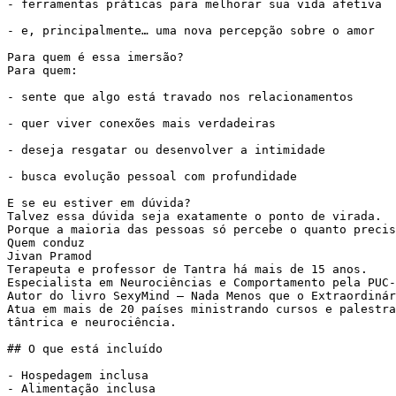
- ferramentas práticas para melhorar sua vida afetiva

- e, principalmente… uma nova percepção sobre o amor

Para quem é essa imersão?

Para quem:

- sente que algo está travado nos relacionamentos

- quer viver conexões mais verdadeiras

- deseja resgatar ou desenvolver a intimidade

- busca evolução pessoal com profundidade

E se eu estiver em dúvida?

Talvez essa dúvida seja exatamente o ponto de virada.

Porque a maioria das pessoas só percebe o quanto precis
Quem conduz

Jivan Pramod

Terapeuta e professor de Tantra há mais de 15 anos.

Especialista em Neurociências e Comportamento pela PUC-
Autor do livro SexyMind — Nada Menos que o Extraordinár
Atua em mais de 20 países ministrando cursos e palestra
tântrica e neurociência.

## O que está incluído

- Hospedagem inclusa

- Alimentação inclusa
