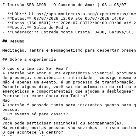
# Imersão SER AMOR — O Caminho do Amor | 03 a 05/07

- **URL:** https://app.montecrista.org/experiencias/ime
- **Datas:** 03/07/2026 12:00 até 05/07/2026 14:00

- **Datas (ISO 8601):** 2026-07-03T12:00:00-03:00 até 2
- **Local:** Salão de Pedra

- **Endereço:** Estrada Monte Crista, 3430, Garuva/SC, 
## Resumo

Meditação, Tantra e Neomagnetismo para despertar presen
## Sobre a experiência

O que é a Imersão Ser Amor?

A Imersão Ser Amor é uma experiência vivencial profunda
de presença, consciência e intimidade — consigo mesmo e
Não é apenas um evento… é um processo de transformação.

Durante alguns dias, você sai do automático da rotina e
energéticas e comportamentais que ajudam a desbloquear 
Preciso ter experiência com Tantra?

Não.

A imersão é pensada tanto para iniciantes quanto para q
pessoa.

É um evento só para casais?

Não.

Você pode participar sozinho(a) ou acompanhado(a).

Na verdade, muitas pessoas vão sozinhas — e isso costum
O que acontece lá dentro?
