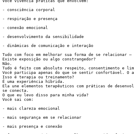
Você vivencia práticas que envolvem:

- consciência corporal

- respiração e presença

- conexão emocional

- desenvolvimento da sensibilidade

- dinâmicas de comunicação e interação

Tudo com foco em melhorar sua forma de se relacionar — 
Existe exposição ou algo constrangedor?

Não.

Tudo é feito com absoluto respeito, consentimento e lim
Você participa apenas do que se sentir confortável. O a
Isso é terapia ou treinamento?

É uma experiência híbrida.

Ela une elementos terapêuticos com práticas de desenvol
se conecta.

O que eu levo disso para minha vida?

Você sai com:

- mais clareza emocional

- mais segurança em se relacionar

- mais presença e conexão
