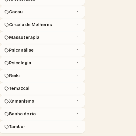
Cacau
1
Círculo de Mulheres
1
Massoterapia
1
Psicanálise
1
Psicologia
1
Reiki
1
Temazcal
1
Xamanismo
1
Banho de rio
1
Tambor
1