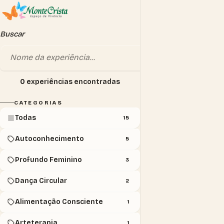
Buscar
0
experiências encontradas
CATEGORIAS
Todas
15
Autoconhecimento
5
Profundo Feminino
3
Dança Circular
2
Alimentação Consciente
1
Arteterapia
1